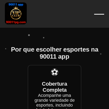
❄
❄
❄
❄
❄
❄
❄
❄
Por que escolher esportes na
90011 app
❄
❄
⚽
❄
❄
❄
Cobertura
Completa
Acompanhe uma
grande variedade de
esportes, incluindo