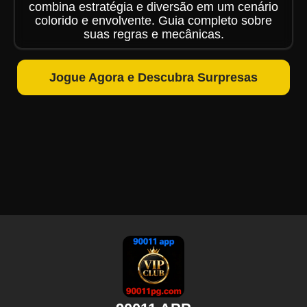
combina estratégia e diversão em um cenário
colorido e envolvente. Guia completo sobre
suas regras e mecânicas.
Jogue Agora e Descubra Surpresas