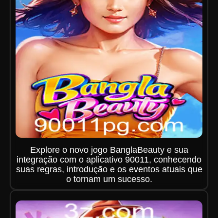
Explore o novo jogo BanglaBeauty e sua
integração com o aplicativo 90011, conhecendo
suas regras, introdução e os eventos atuais que
o tornam um sucesso.