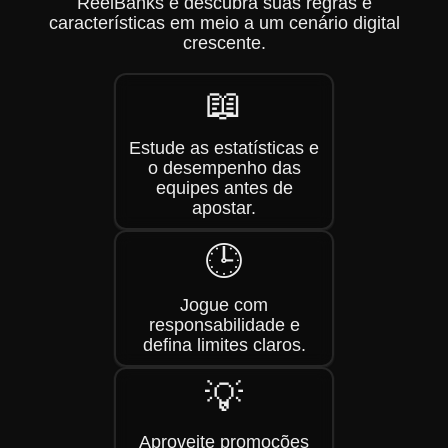
ReelBanks e descubra suas regras e
características em meio a um cenário digital
crescente.
📖
Estude as estatísticas e
o desempenho das
equipes antes de
apostar.
🕒
Jogue com
responsabilidade e
defina limites claros.
💡
Aproveite promoções