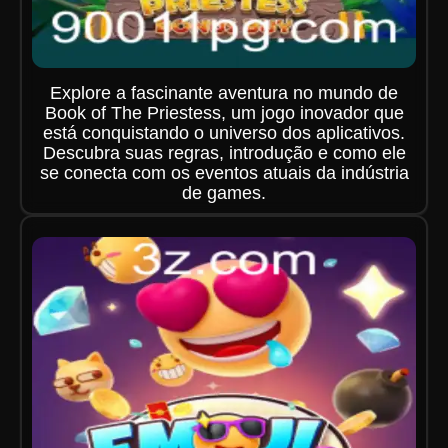
Explore a fascinante aventura no mundo de
Book of The Priestess, um jogo inovador que
está conquistando o universo dos aplicativos.
Descubra suas regras, introdução e como ele
se conecta com os eventos atuais da indústria
de games.