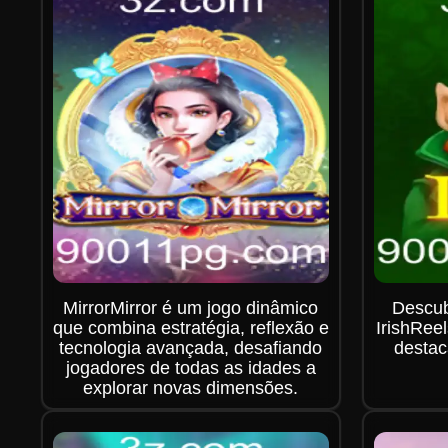
MirrorMirror é um jogo dinâmico
Descub
que combina estratégia, reflexão e
IrishRee
tecnologia avançada, desafiando
destac
jogadores de todas as idades a
explorar novas dimensões.