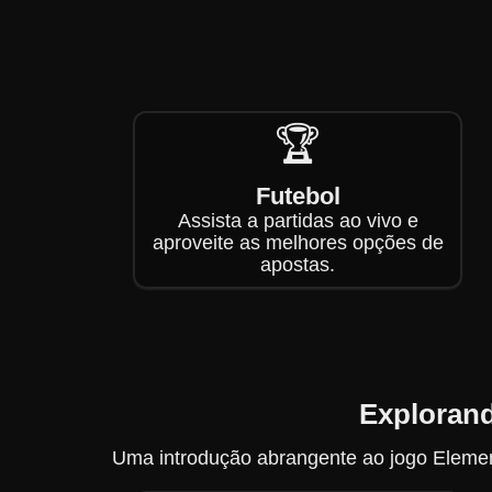
🏆
Futebol
Assista a partidas ao vivo e
aproveite as melhores opções de
apostas.
Exploran
Uma introdução abrangente ao jogo Element