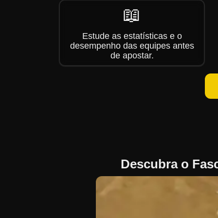
📖
Estude as estatísticas e o
desempenho das equipes antes
de apostar.
Descubra o Fas