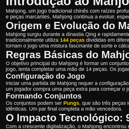
Introdução ao Mahjo
Mahjong, um jogo tradicional chinês com raízes prof
e peças marcantes, Mahjong continua a evoluir, espe
Origem e Evolução do M
Mahjong surgiu durante a dinastia Qing e rapidament
tradicionalmente utiliza
144 peças
divididas em difer
tornam o jogo uma mistura fascinante de sorte e cálc
Regras Básicas do Mahj
O objetivo principal do Mahjong é formar um conjun
jogo, tenta completar uma mão de 14 peças. Os jog
Configuração do Jogo
Iniciar uma partida de Mahjong requer a configura
um jogador compra uma peça extra para começar o j
Formando Conjuntos
Os conjuntos podem ser
Pungs
, que são três peças 
idênticas. Um par final completa a mão vencedora.
O Impacto Tecnológico: 
Com a crescente digitalização, o Mahjong encontrou