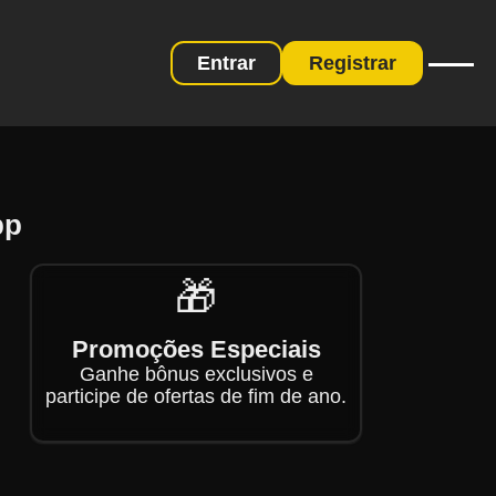
Entrar
Registrar
❄
pp
🎁
Promoções Especiais
Ganhe bônus exclusivos e
participe de ofertas de fim de ano.