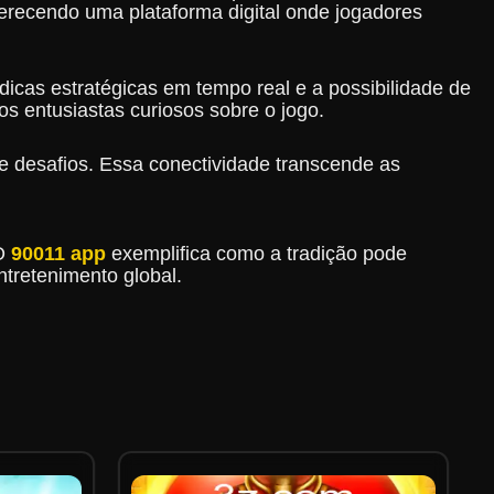
ferecendo uma plataforma digital onde jogadores
dicas estratégicas em tempo real e a possibilidade de
s entusiastas curiosos sobre o jogo.
e desafios. Essa conectividade transcende as
 O
90011 app
exemplifica como a tradição pode
tretenimento global.