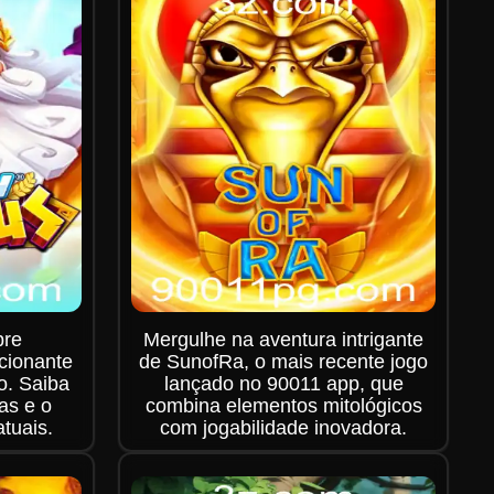
bre
Mergulhe na aventura intrigante
cionante
de SunofRa, o mais recente jogo
o. Saiba
lançado no 90011 app, que
as e o
combina elementos mitológicos
tuais.
com jogabilidade inovadora.