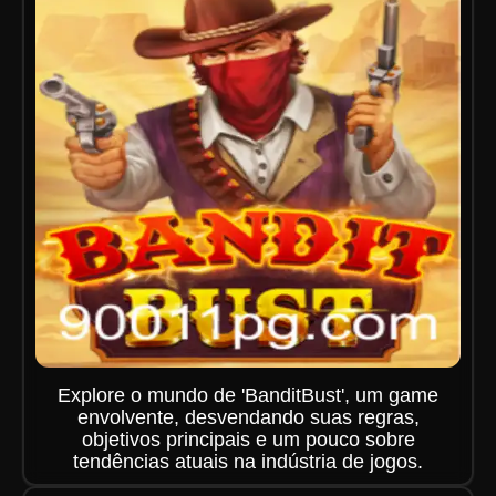
Explore o mundo de 'BanditBust', um game
envolvente, desvendando suas regras,
objetivos principais e um pouco sobre
tendências atuais na indústria de jogos.