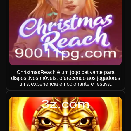
ChristmasReach é um jogo cativante para
dispositivos móveis, oferecendo aos jogadores
uma experiência emocionante e festiva.