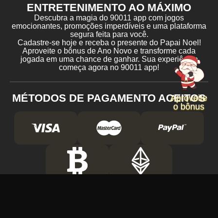
ENTRETENIMENTO AO MÁXIMO
Descubra a magia do 90011 app com jogos
emocionantes, promoções imperdíveis e uma plataforma
segura feita para você.
Cadastre-se hoje e receba o presente do Papai Noel!
Aproveite o bônus de Ano Novo e transforme cada
jogada em uma chance de ganhar. Sua experiência
começa agora no 90011 app!
MÉTODOS DE PAGAMENTO ACEITOS
Aproveite
o bônus