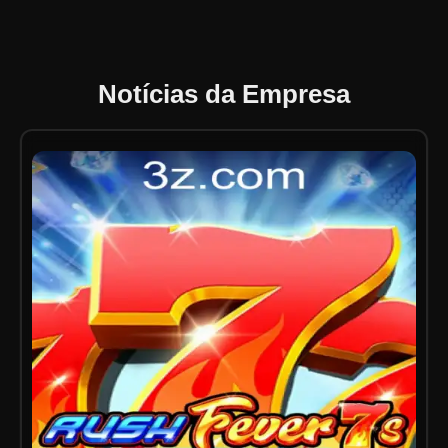
Notícias da Empresa