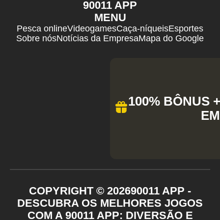
90011 APP
MENU
Pesca online
Videogames
Caça-níqueis
Esportes
Sobre nós
Notícias da Empresa
Mapa do Google
100% BÔNUS + 
EM
COPYRIGHT ©
2026
90011 APP -
DESCUBRA OS MELHORES JOGOS
COM A 90011 APP: DIVERSÃO E