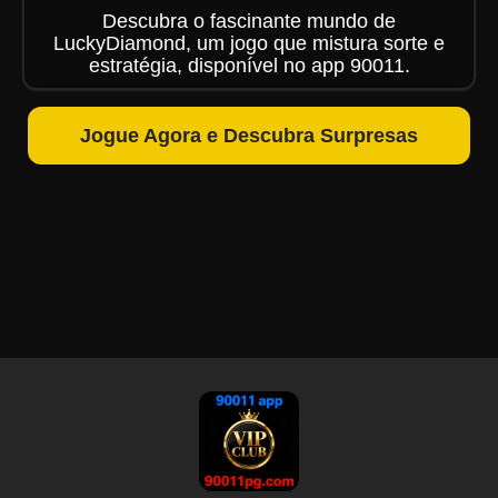
Descubra o fascinante mundo de
LuckyDiamond, um jogo que mistura sorte e
estratégia, disponível no app 90011.
Jogue Agora e Descubra Surpresas