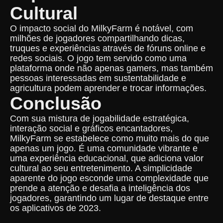
Cultural
O impacto social do MilkyFarm é notável, com
milhões de jogadores compartilhando dicas,
truques e experiências através de fóruns online e
redes sociais. O jogo tem servido como uma
plataforma onde não apenas gamers, mas também
pessoas interessadas em sustentabilidade e
agricultura podem aprender e trocar informações.
Conclusão
Com sua mistura de jogabilidade estratégica,
interação social e gráficos encantadores,
MilkyFarm se estabelece como muito mais do que
apenas um jogo. É uma comunidade vibrante e
uma experiência educacional, que adiciona valor
cultural ao seu entretenimento. A simplicidade
aparente do jogo esconde uma complexidade que
prende a atenção e desafia a inteligência dos
jogadores, garantindo um lugar de destaque entre
os aplicativos de 2023.