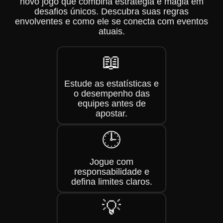
novo jogo que combina estratégia e magia em
desafios únicos. Descubra suas regras
envolventes e como ele se conecta com eventos
atuais.
📖
Estude as estatísticas e
o desempenho das
equipes antes de
apostar.
🕒
Jogue com
responsabilidade e
defina limites claros.
💡