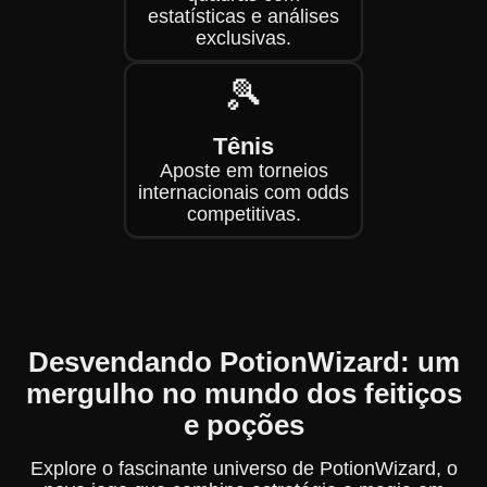
estatísticas e análises
exclusivas.
🎾
Tênis
Aposte em torneios
internacionais com odds
competitivas.
Desvendando PotionWizard: um
mergulho no mundo dos feitiços
e poções
Explore o fascinante universo de PotionWizard, o