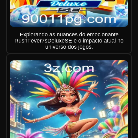
Explorando as nuances do emocionante
RushFever7sDeluxeSE e o impacto atual no
universo dos jogos.