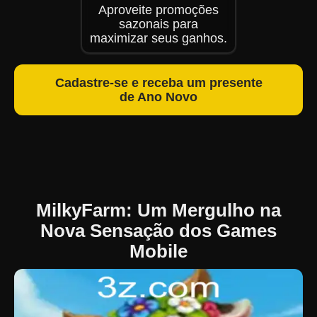
Aproveite promoções
sazonais para
maximizar seus ganhos.
Cadastre-se e receba um presente
de Ano Novo
MilkyFarm: Um Mergulho na
Nova Sensação dos Games
Mobile