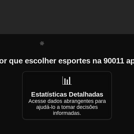
❄
or que escolher esportes na 90011 a
❄
📊
Estatísticas Detalhadas
Acesse dados abrangentes para
ajudá-lo a tomar decisões
informadas.