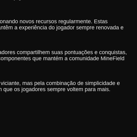
ionando novos recursos regularmente. Estas
antêm a experiência do jogador sempre renovada e
ogadores compartilhem suas pontuações e conquistas,
os componentes que mantém a comunidade MineField
viciante, mas pela combinação de simplicidade e
om que os jogadores sempre voltem para mais.