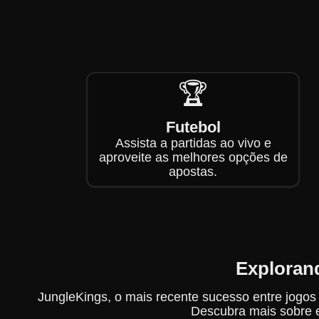
🏆
Futebol
Assista a partidas ao vivo e
aproveite as melhores opções de
apostas.
Exploran
JungleKings, o mais recente sucesso entre jogo
Descubra mais sobre e