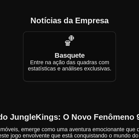
Notícias da Empresa
🏀
Basquete
Entre na ação das quadras com
estatísticas e análises exclusivas.
do JungleKings: O Novo Fenômeno 
s móveis, emerge como uma aventura emocionante que d
ste jogo envolvente que está conquistando o mundo do e