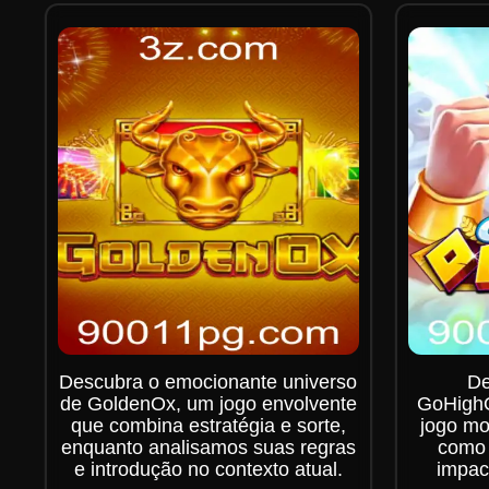
Descubra o emocionante universo
De
de GoldenOx, um jogo envolvente
GoHighO
que combina estratégia e sorte,
jogo mo
enquanto analisamos suas regras
como 
e introdução no contexto atual.
impac