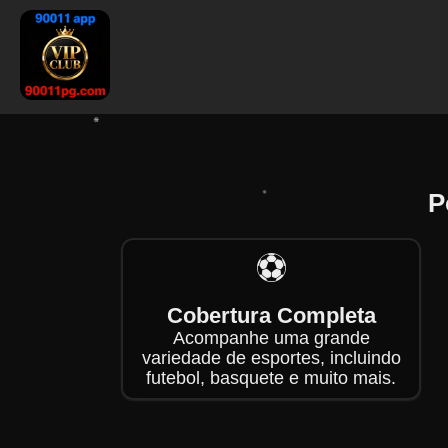
❄
P
❄
⚽
❄
Cobertura Completa
Acompanhe uma grande
variedade de esportes, incluindo
futebol, basquete e muito mais.