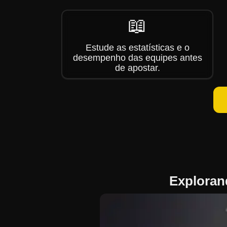
📖
Estude as estatísticas e o
desempenho das equipes antes
de apostar.
Exploran