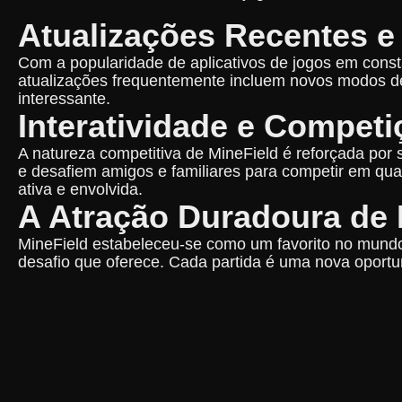
Atualizações Recentes e
Com a popularidade de aplicativos de jogos em cons
atualizações frequentemente incluem novos modos de
interessante.
Interatividade e Competi
A natureza competitiva de MineField é reforçada por
e desafiem amigos e familiares para competir em qu
ativa e envolvida.
A Atração Duradoura de 
MineField estabeleceu-se como um favorito no mundo
desafio que oferece. Cada partida é uma nova oportu