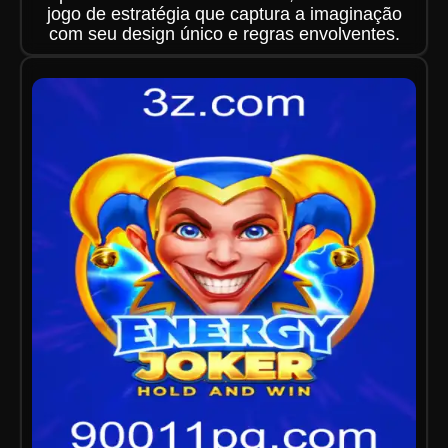
jogo de estratégia que captura a imaginação
com seu design único e regras envolventes.