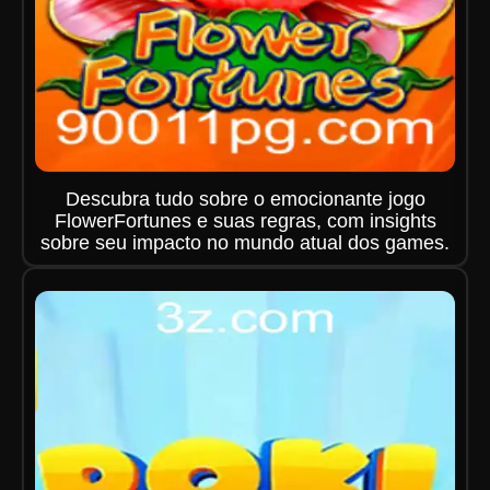
Descubra tudo sobre o emocionante jogo
FlowerFortunes e suas regras, com insights
sobre seu impacto no mundo atual dos games.