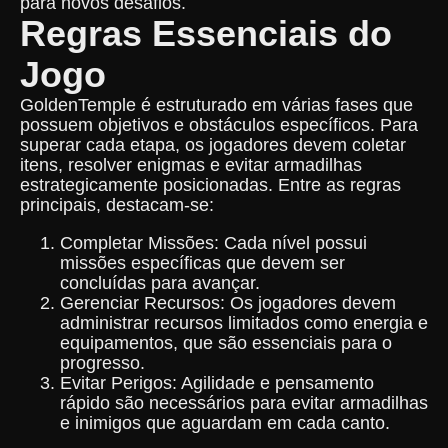
para novos desafios.
Regras Essenciais do
Jogo
GoldenTemple é estruturado em várias fases que
possuem objetivos e obstáculos específicos. Para
superar cada etapa, os jogadores devem coletar
itens, resolver enigmas e evitar armadilhas
estrategicamente posicionadas. Entre as regras
principais, destacam-se:
Completar Missões: Cada nível possui
missões específicas que devem ser
concluídas para avançar.
Gerenciar Recursos: Os jogadores devem
administrar recursos limitados como energia e
equipamentos, que são essenciais para o
progresso.
Evitar Perigos: Agilidade e pensamento
rápido são necessários para evitar armadilhas
e inimigos que aguardam em cada canto.