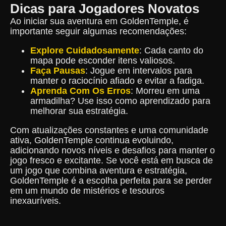
Dicas para Jogadores Novatos
Ao iniciar sua aventura em GoldenTemple, é
importante seguir algumas recomendações:
Explore Cuidadosamente
: Cada canto do
mapa pode esconder itens valiosos.
Faça Pausas
: Jogue em intervalos para
manter o raciocínio afiado e evitar a fadiga.
Aprenda Com Os Erros
: Morreu em uma
armadilha? Use isso como aprendizado para
melhorar sua estratégia.
Com atualizações constantes e uma comunidade
ativa, GoldenTemple continua evoluindo,
adicionando novos níveis e desafios para manter o
jogo fresco e excitante. Se você está em busca de
um jogo que combina aventura e estratégia,
GoldenTemple é a escolha perfeita para se perder
em um mundo de mistérios e tesouros
inexauríveis.