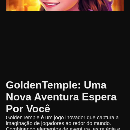
GoldenTemple: Uma
Nova Aventura Espera
Por Você
GoldenTemple é um jogo inovador que captura a
imaginação de jogadores ao redor do mundo.
Combinando elementos de aventura, estratégia e