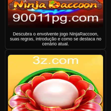
Descubra o envolvente jogo NinjaRaccoon,
suas regras, introdução e como se destaca no
cenário atual.