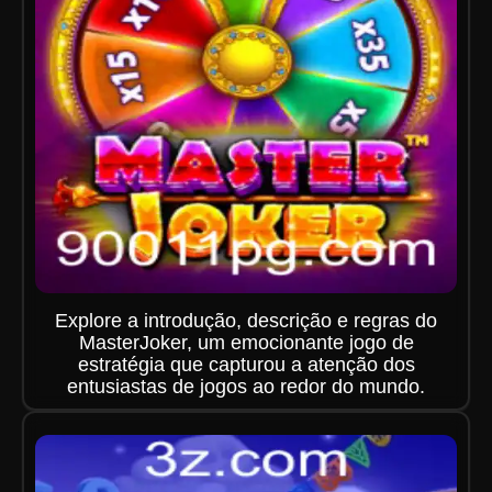
Explore a introdução, descrição e regras do
MasterJoker, um emocionante jogo de
estratégia que capturou a atenção dos
entusiastas de jogos ao redor do mundo.