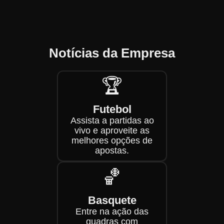
Notícias da Empresa
🏆
Futebol
Assista a partidas ao
vivo e aproveite as
melhores opções de
apostas.
🏀
Basquete
Entre na ação das
quadras com