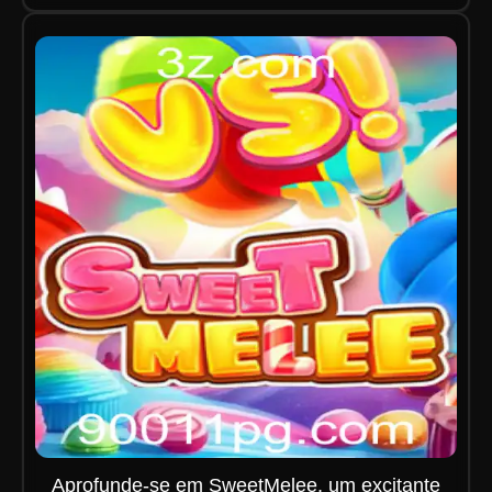
Aprofunde-se em SweetMelee, um excitante